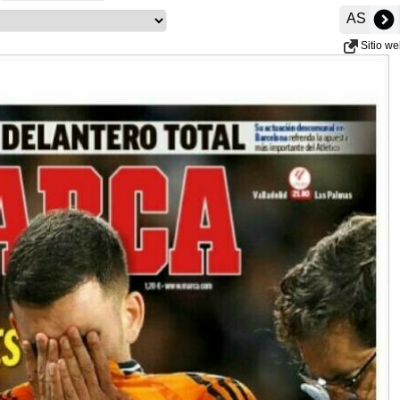
AS
Sitio w