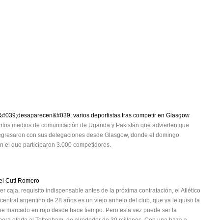
&#039;desaparecen&#039; varios deportistas tras competir en Glasgow
stintos medios de comunicación de Uganda y Pakistán que advierten que
o regresaron con sus delegaciones desde Glasgow, donde el domingo
n el que participaron 3.000 competidores.
 el Cuti Romero
 caja, requisito indispensable antes de la próxima contratación, el Atlético
 central argentino de 28 años es un viejo anhelo del club, que ya le quiso la
ne marcado en rojo desde hace tiempo. Pero esta vez puede ser la