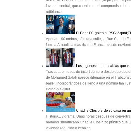
definitiva. El club del Metropolitano ya prepara su p
favor: el central, que cuenta con el compromiso de los 
rojiblanco.
El Paris FC golea al PSG: &quot;E
Apenas 190 metros, sólo una calle, la Rue Claude Far
familia Arnault, la más rica de Francia, desde novie
Los jugones que no sabías que vis
Tras cuatro meses de incertidumbre desde que decidió 
de Mohamed Salah parece dibujarse en el Trabzonspor. 
baile’, incorporándose de lleno a una nómina tan ilu
Bordo-Mavililer.
Chad le Clos pierde su casa en un 
Historia... y drama. Unas horas después de convertir
nadador sudafricano Chad le Clos hizo público que un
vivienda reducida a cenizas.