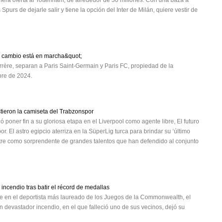
rimera oferta al Tottenham, de alrededor de 30 millones. Con una baza a
Spurs de dejarle salir y tiene la opción del Inter de Milán, quiere vestir de
l cambio está en marcha&quot;
rère, separan a Paris Saint-Germain y Paris FC, propiedad de la
mbre de 2024.
tieron la camiseta del Trabzonspor
poner fin a su gloriosa etapa en el Liverpool como agente libre, El futuro
El astro egipcio aterriza en la SüperLig turca para brindar su ‘último
stre como sorprendente de grandes talentos que han defendido al conjunto
incendio tras batir el récord de medallas
se en el deportista más laureado de los Juegos de la Commonwealth, el
 devastador incendio, en el que falleció uno de sus vecinos, dejó su