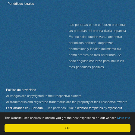
Periódicos locales
Las portadas es un esfuerzo presentar
las portadas del prensa diaria espanola.
En ese sitio ustedes van a encontrar
periodicos politicos, deportivos,
economicos y locales del mismo dia
como archivo de dias anteriores. Se
hace seguido esfuerzo para incluir los
mas periodicos posibles.
Política de privacidad
All images are copyrighted to their respective owners.
All trademarks and registered trademarks are the property of their respective owners.
LasPortadas.es - Portada
las portadas 0.001s
website templates
by
styleshout
This website uses cookies to ensure you get the best experience on our website
More info
Portada
|
Top
OK