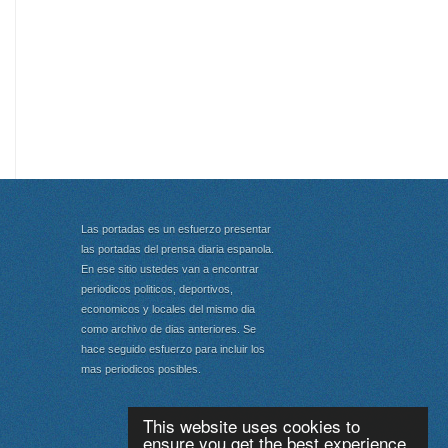
Las portadas es un esfuerzo presentar
las portadas del prensa diaria espanola.
En ese sitio ustedes van a encontrar
periodicos politicos, deportivos,
economicos y locales del mismo dia
como archivo de dias anteriores. Se
hace seguido esfuerzo para incluir los
mas periodicos posibles.
This website uses cookies to
ensure you get the best experience