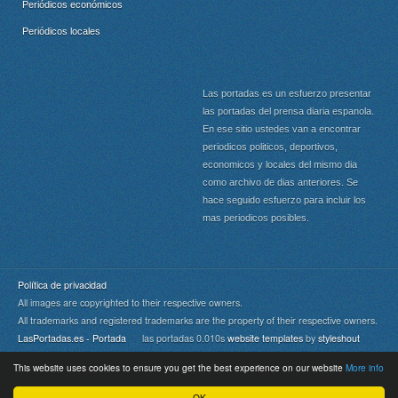
Periódicos económicos
Periódicos locales
Las portadas es un esfuerzo presentar
las portadas del prensa diaria espanola.
En ese sitio ustedes van a encontrar
periodicos politicos, deportivos,
economicos y locales del mismo dia
como archivo de dias anteriores. Se
hace seguido esfuerzo para incluir los
mas periodicos posibles.
Política de privacidad
All images are copyrighted to their respective owners.
All trademarks and registered trademarks are the property of their respective owners.
LasPortadas.es - Portada
las portadas 0.010s
website templates
by
styleshout
This website uses cookies to ensure you get the best experience on our website
More info
Portada
|
Top
OK