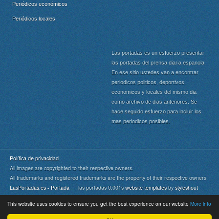
Periódicos económicos
Periódicos locales
Las portadas es un esfuerzo presentar
las portadas del prensa diaria espanola.
En ese sitio ustedes van a encontrar
periodicos politicos, deportivos,
economicos y locales del mismo dia
como archivo de dias anteriores. Se
hace seguido esfuerzo para incluir los
mas periodicos posibles.
Política de privacidad
All images are copyrighted to their respective owners.
All trademarks and registered trademarks are the property of their respective owners.
LasPortadas.es - Portada
las portadas 0.001s
website templates
by
styleshout
This website uses cookies to ensure you get the best experience on our website
More info
Portada
|
Top