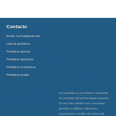
Contacto
Email:
rsa7ca@gmail.com
Lista de periódicos
Periódicos general
Periódicos deportivos
Periódicos económicos
Periódicos locales
Las portadas es un esfuerzo presentar
las portadas del prensa diaria espanola.
En ese sitio ustedes van a encontrar
periodicos politicos, deportivos,
economicos y locales del mismo dia