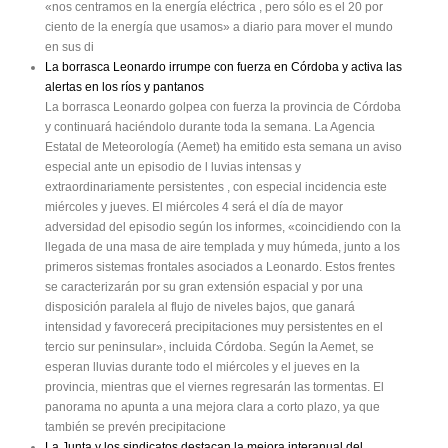
«nos centramos en la energía eléctrica , pero sólo es el 20 por
ciento de la energía que usamos» a diario para mover el mundo
en sus di
La borrasca Leonardo irrumpe con fuerza en Córdoba y activa las
alertas en los ríos y pantanos
La borrasca Leonardo golpea con fuerza la provincia de Córdoba
y continuará haciéndolo durante toda la semana. La Agencia
Estatal de Meteorología (Aemet) ha emitido esta semana un aviso
especial ante un episodio de l luvias intensas y
extraordinariamente persistentes , con especial incidencia este
miércoles y jueves. El miércoles 4 será el día de mayor
adversidad del episodio según los informes, «coincidiendo con la
llegada de una masa de aire templada y muy húmeda, junto a los
primeros sistemas frontales asociados a Leonardo. Estos frentes
se caracterizarán por su gran extensión espacial y por una
disposición paralela al flujo de niveles bajos, que ganará
intensidad y favorecerá precipitaciones muy persistentes en el
tercio sur peninsular», incluida Córdoba. Según la Aemet, se
esperan lluvias durante todo el miércoles y el jueves en la
provincia, mientras que el viernes regresarán las tormentas. El
panorama no apunta a una mejora clara a corto plazo, ya que
también se prevén precipitacione
La Junta y los sindicatos destacan la mejora interanual del