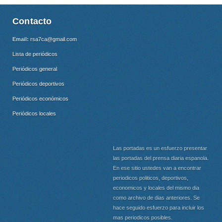
Contacto
Email:
rsa7ca@gmail.com
Lista de periódicos
Periódicos general
Periódicos deportivos
Periódicos económicos
Periódicos locales
Las portadas es un esfuerzo presentar
las portadas del prensa diaria espanola.
En ese sitio ustedes van a encontrar
periodicos politicos, deportivos,
economicos y locales del mismo dia
como archivo de dias anteriores. Se
hace seguido esfuerzo para incluir los
mas periodicos posibles.