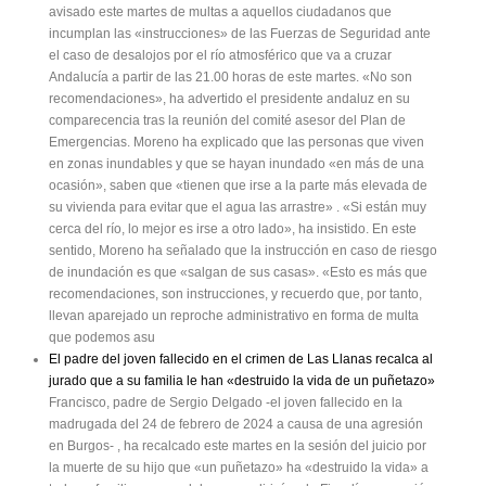
avisado este martes de multas a aquellos ciudadanos que
incumplan las «instrucciones» de las Fuerzas de Seguridad ante
el caso de desalojos por el río atmosférico que va a cruzar
Andalucía a partir de las 21.00 horas de este martes. «No son
recomendaciones», ha advertido el presidente andaluz en su
comparecencia tras la reunión del comité asesor del Plan de
Emergencias. Moreno ha explicado que las personas que viven
en zonas inundables y que se hayan inundado «en más de una
ocasión», saben que «tienen que irse a la parte más elevada de
su vivienda para evitar que el agua las arrastre» . «Si están muy
cerca del río, lo mejor es irse a otro lado», ha insistido. En este
sentido, Moreno ha señalado que la instrucción en caso de riesgo
de inundación es que «salgan de sus casas». «Esto es más que
recomendaciones, son instrucciones, y recuerdo que, por tanto,
llevan aparejado un reproche administrativo en forma de multa
que podemos asu
El padre del joven fallecido en el crimen de Las Llanas recalca al
jurado que a su familia le han «destruido la vida de un puñetazo»
Francisco, padre de Sergio Delgado -el joven fallecido en la
madrugada del 24 de febrero de 2024 a causa de una agresión
en Burgos- , ha recalcado este martes en la sesión del juicio por
la muerte de su hijo que «un puñetazo» ha «destruido la vida» a