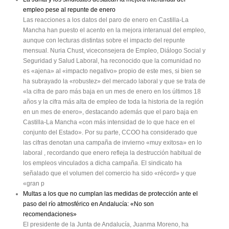
empleo pese al repunte de enero
Las reacciones a los datos del paro de enero en Castilla-La
Mancha han puesto el acento en la mejora interanual del empleo,
aunque con lecturas distintas sobre el impacto del repunte
mensual. Nuria Chust, viceconsejera de Empleo, Diálogo Social y
Seguridad y Salud Laboral, ha reconocido que la comunidad no
es «ajena» al «impacto negativo» propio de este mes, si bien se
ha subrayado la «robustez» del mercado laboral y que se trata de
«la cifra de paro más baja en un mes de enero en los últimos 18
años y la cifra más alta de empleo de toda la historia de la región
en un mes de enero», destacando además que el paro baja en
Castilla-La Mancha «con más intensidad de lo que hace en el
conjunto del Estado». Por su parte, CCOO ha considerado que
las cifras denotan una campaña de invierno «muy exitosa» en lo
laboral , recordando que enero refleja la destrucción habitual de
los empleos vinculados a dicha campaña. El sindicato ha
señalado que el volumen del comercio ha sido «récord» y que
«gran p
Multas a los que no cumplan las medidas de protección ante el
paso del río atmosférico en Andalucía: «No son
recomendaciones»
El presidente de la Junta de Andalucía, Juanma Moreno, ha