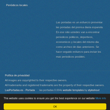
Periódicos locales
Las portadas es un esfuerzo presentar
las portadas del prensa diaria espanola.
En ese sitio ustedes van a encontrar
periodicos politicos, deportivos,
economicos y locales del mismo dia
como archivo de dias anteriores. Se
hace seguido esfuerzo para incluir los
mas periodicos posibles.
Política de privacidad
All images are copyrighted to their respective owners.
All trademarks and registered trademarks are the property of their respective owners.
LasPortadas.es - Portada
las portadas 0.004s
website templates
by
styleshout
This website uses cookies to ensure you get the best experience on our website
More info
Portada
|
Top
OK