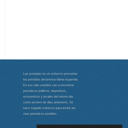
Las portadas es un esfuerzo presentar
las portadas del prensa diaria espanola.
En ese sitio ustedes van a encontrar
periodicos politicos, deportivos,
economicos y locales del mismo dia
como archivo de dias anteriores. Se
hace seguido esfuerzo para incluir los
mas periodicos posibles.