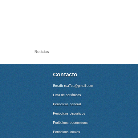
Noticias
Contacto
Email:
rsa7ca@gmail.com
Lista de periódicos
Periódicos general
Periódicos deportivos
Periódicos económicos
Periódicos locales