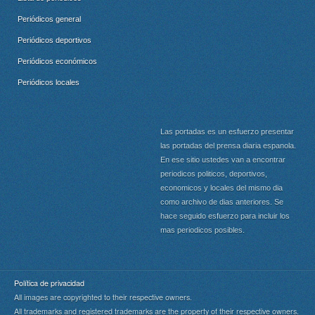
Periódicos general
Periódicos deportivos
Periódicos económicos
Periódicos locales
Las portadas es un esfuerzo presentar
las portadas del prensa diaria espanola.
En ese sitio ustedes van a encontrar
periodicos politicos, deportivos,
economicos y locales del mismo dia
como archivo de dias anteriores. Se
hace seguido esfuerzo para incluir los
mas periodicos posibles.
Política de privacidad
All images are copyrighted to their respective owners.
All trademarks and registered trademarks are the property of their respective owners.