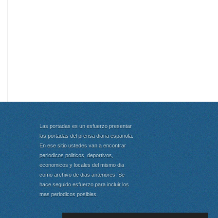
Las portadas es un esfuerzo presentar
las portadas del prensa diaria espanola.
En ese sitio ustedes van a encontrar
periodicos politicos, deportivos,
economicos y locales del mismo dia
como archivo de dias anteriores. Se
hace seguido esfuerzo para incluir los
mas periodicos posibles.