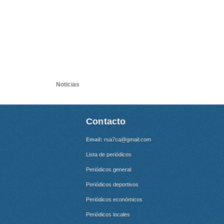
Noticias
Contacto
Email:
rsa7ca@gmail.com
Lista de periódicos
Periódicos general
Periódicos deportivos
Periódicos económicos
Periódicos locales