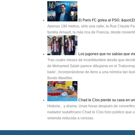
El Paris FC golea al PSG: &quot;E
Apenas 190 metros, sólo una calle, la Rue Claude Far
familia Arnault, la más rica de Francia, desde novie
Los jugones que no sabías que vis
Tras cuatro meses de incertidumbre desde que decidió 
de Mohamed Salah parece dibujarse en el Trabzonspor. 
baile’, incorporándose de lleno a una nómina tan ilu
Bordo-Mavililer.
Chad le Clos pierde su casa en un 
Historia... y drama. Unas horas después de convertir
nadador sudafricano Chad le Clos hizo público que un
vivienda reducida a cenizas.