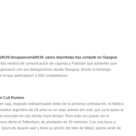
&#039;desaparecen&#039; varios deportistas tras competir en Glasgow
stintos medios de comunicación de Uganda y Pakistán que advierten que
o regresaron con sus delegaciones desde Glasgow, donde el domingo
n el que participaron 3.000 competidores.
 el Cuti Romero
 caja, requisito indispensable antes de la próxima contratación, el Atlético
 central argentino de 28 años es un viejo anhelo del club, que ya le quiso la
ne marcado en rojo desde hace tiempo. Pero esta vez puede ser la
rimera oferta al Tottenham, de alrededor de 30 millones. Con una baza a
Spurs de dejarle salir y tiene la opción del Inter de Milán, quiere vestir de