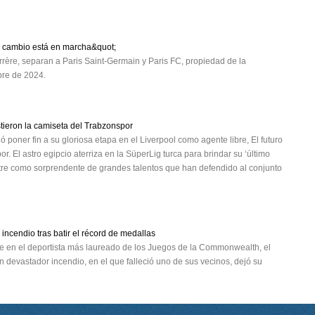
l cambio está en marcha&quot;
rère, separan a Paris Saint-Germain y Paris FC, propiedad de la
mbre de 2024.
tieron la camiseta del Trabzonspor
poner fin a su gloriosa etapa en el Liverpool como agente libre, El futuro
El astro egipcio aterriza en la SüperLig turca para brindar su ‘último
stre como sorprendente de grandes talentos que han defendido al conjunto
incendio tras batir el récord de medallas
se en el deportista más laureado de los Juegos de la Commonwealth, el
 devastador incendio, en el que falleció uno de sus vecinos, dejó su