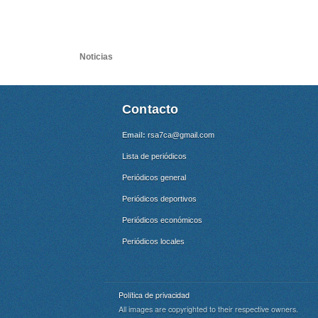
Noticias
Contacto
Email:
rsa7ca@gmail.com
Lista de periódicos
Periódicos general
Periódicos deportivos
Periódicos económicos
Periódicos locales
Política de privacidad
All images are copyrighted to their respective owners.