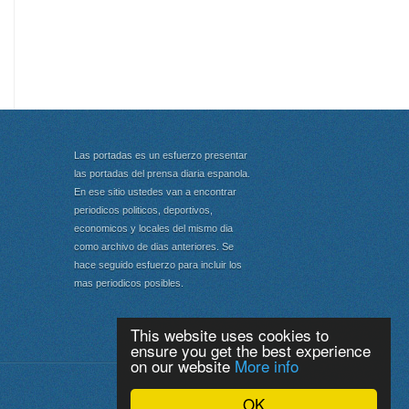
Las portadas es un esfuerzo presentar
las portadas del prensa diaria espanola.
En ese sitio ustedes van a encontrar
periodicos politicos, deportivos,
economicos y locales del mismo dia
como archivo de dias anteriores. Se
hace seguido esfuerzo para incluir los
mas periodicos posibles.
This website uses cookies to
ensure you get the best experience
on our website
More info
Portada
|
Top
OK