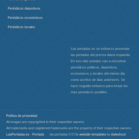
Periódicos deportivos
Periódicos económicos
Periódicos locales
Las portadas es un esfuerzo presentar
las portadas del prensa diaria espanola.
En ese sitio ustedes van a encontrar
periodicos politicos, deportivos,
economicos y locales del mismo dia
como archivo de dias anteriores. Se
hace seguido esfuerzo para incluir los
mas periodicos posibles.
Política de privacidad
All images are copyrighted to their respective owners.
All trademarks and registered trademarks are the property of their respective owners.
LasPortadas.es - Portada
las portadas 0.013s
website templates
by
styleshout