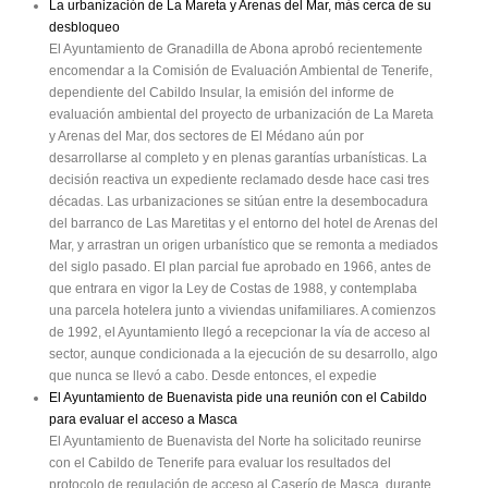
La urbanización de La Mareta y Arenas del Mar, más cerca de su
desbloqueo
El Ayuntamiento de Granadilla de Abona aprobó recientemente
encomendar a la Comisión de Evaluación Ambiental de Tenerife,
dependiente del Cabildo Insular, la emisión del informe de
evaluación ambiental del proyecto de urbanización de La Mareta
y Arenas del Mar, dos sectores de El Médano aún por
desarrollarse al completo y en plenas garantías urbanísticas. La
decisión reactiva un expediente reclamado desde hace casi tres
décadas. Las urbanizaciones se sitúan entre la desembocadura
del barranco de Las Maretitas y el entorno del hotel de Arenas del
Mar, y arrastran un origen urbanístico que se remonta a mediados
del siglo pasado. El plan parcial fue aprobado en 1966, antes de
que entrara en vigor la Ley de Costas de 1988, y contemplaba
una parcela hotelera junto a viviendas unifamiliares. A comienzos
de 1992, el Ayuntamiento llegó a recepcionar la vía de acceso al
sector, aunque condicionada a la ejecución de su desarrollo, algo
que nunca se llevó a cabo. Desde entonces, el expedie
El Ayuntamiento de Buenavista pide una reunión con el Cabildo
para evaluar el acceso a Masca
El Ayuntamiento de Buenavista del Norte ha solicitado reunirse
con el Cabildo de Tenerife para evaluar los resultados del
protocolo de regulación de acceso al Caserío de Masca, durante