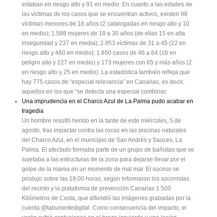
estaban en riesgo alto y 91 en medio. En cuanto a las edades de
las víctimas de los casos que se encuentran activos, existen 98
víctimas menores de 18 años (2 catalogadas en riesgo alto y 10
en medio); 1.588 mujeres de 18 a 30 años (de ellas 15 en alta
inseguridad y 237 en media); 2.953 víctimas de 31 a 45 (22 en
riesgo alto y 460 en medio); 1.650 casos de 46 a 64 (16 en
peligro alto y 227 en medio) y 173 mujeres con 65 y más años (2
en riesgo alto y 25 en medio). La estadística también refleja que
hay 775 casos de “especial relevancia” en Canarias, es decir,
aquellos en los que “se detecta una especial combinac
Una imprudencia en el Charco Azul de La Palma pudo acabar en
tragedia
Un hombre resultó herido en la tarde de este miércoles, 5 de
agosto, tras impactar contra las rocas en las piscinas naturales
del Charco Azul, en el municipio de San Andrés y Sauces, La
Palma. El afectado formaba parte de un grupo de bañistas que se
sujetaba a las estructuras de la zona para dejarse llevar por el
golpe de la marea en un momento de mal mar. El suceso se
produjo sobre las 18:00 horas, según informaron los socorristas
del recinto y la plataforma de prevención Canarias 1.500
Kilómetros de Costa, que difundió las imágenes grabadas por la
cuenta @taburientedigital. Como consecuencia del impacto, el