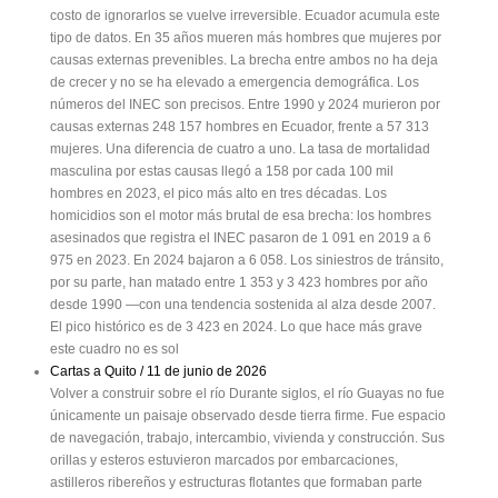
costo de ignorarlos se vuelve irreversible. Ecuador acumula este
tipo de datos. En 35 años mueren más hombres que mujeres por
causas externas prevenibles. La brecha entre ambos no ha deja
de crecer y no se ha elevado a emergencia demográfica. Los
números del INEC son precisos. Entre 1990 y 2024 murieron por
causas externas 248 157 hombres en Ecuador, frente a 57 313
mujeres. Una diferencia de cuatro a uno. La tasa de mortalidad
masculina por estas causas llegó a 158 por cada 100 mil
hombres en 2023, el pico más alto en tres décadas. Los
homicidios son el motor más brutal de esa brecha: los hombres
asesinados que registra el INEC pasaron de 1 091 en 2019 a 6
975 en 2023. En 2024 bajaron a 6 058. Los siniestros de tránsito,
por su parte, han matado entre 1 353 y 3 423 hombres por año
desde 1990 —con una tendencia sostenida al alza desde 2007.
El pico histórico es de 3 423 en 2024. Lo que hace más grave
este cuadro no es sol
Cartas a Quito / 11 de junio de 2026
Volver a construir sobre el río Durante siglos, el río Guayas no fue
únicamente un paisaje observado desde tierra firme. Fue espacio
de navegación, trabajo, intercambio, vivienda y construcción. Sus
orillas y esteros estuvieron marcados por embarcaciones,
astilleros ribereños y estructuras flotantes que formaban parte