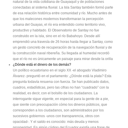
natural de la vida cotidiana de Guayaquil y de poblaciones
conectadas al sistema fluvial. La Isla Santay también formó parte
de esa relación histórica entre comunidad y río. Mucho antes de
que los malecones modernos transformaran la percepción
urbana del Guayas, el río era entendido como territorio vivo,
productivo y habitado. El Observatorio de Santay no fue
construido en la isla, sino en el río Babahoyo. Desde allí
emprendió una travesía de 26 horas hasta llegar a Santay, como
un gesto concreto de recuperación de la navegación fluvial y de
la construcción naval ribereña. Su llegada al humedal recordó
que el río no es únicamente un paisaje para mirar desde la orilla
¿Dónde está el dinero de los demás?
Un político ecuatoriano en el siglo XX -el abogado Vladimiro
Álvarez- preguntó en el parlamento: ¿Dónde está la plata? Esta
pregunta todavía resuena con fuerza. Se han publicado datos,
cuadros, estadísticas, pero las cifras no han “cuadrado” con la
realidad, es decir, con el bolsillo de los ciudadanos. La
interrogante sigue vigente, en especial para la gente de a pie,
que siente con preocupación cómo los dineros públicos, que
corresponden a los ciudadanos, son administrados por los
sucesivos gobiernos -unos con transparencia, otros con
opacidad-. Y el saldo es conocido: más deuda y menos
prosperidad. En algún código del Ecuador existía una frase de