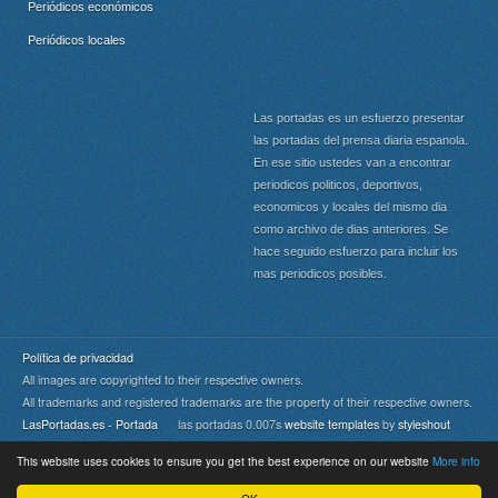
Periódicos económicos
Periódicos locales
Las portadas es un esfuerzo presentar
las portadas del prensa diaria espanola.
En ese sitio ustedes van a encontrar
periodicos politicos, deportivos,
economicos y locales del mismo dia
como archivo de dias anteriores. Se
hace seguido esfuerzo para incluir los
mas periodicos posibles.
Política de privacidad
All images are copyrighted to their respective owners.
All trademarks and registered trademarks are the property of their respective owners.
LasPortadas.es - Portada
las portadas 0.007s
website templates
by
styleshout
This website uses cookies to ensure you get the best experience on our website
More info
Portada
|
Top