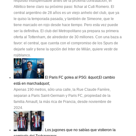
requisito indispensable antes de la próxima contratación, el
Atlético tiene claro su próximo paso: fichar al Cuti Romero. El
central argentino de 28 años es un viejo anhelo del club, que ya
le quiso la temporada pasada, y también de Simeone, que le
tiene marcado en rojo desde hace tiempo. Pero esta vez puede
ser la definitiva. El club del Metropolitano ya prepara su primera
oferta al Tottenham, de alrededor de 30 millones. Con una baza a
favor: el central, que cuenta con el compromiso de los Spurs de
dejarle salir y tiene la opción del Inter de Milán, quiere vestir de
rojiblanco.
El Paris FC golea al PSG: &quot;El cambio
está en marcha&quot;
Apenas 190 metros, sólo una calle, la Rue Claude Farrère,
separan a Paris Saint-Germain y Paris FC, propiedad de la
familia Arnault, la más rica de Francia, desde noviembre de
2024.
Los jugones que no sabías que vistieron la
camiseta del Trabzonspor