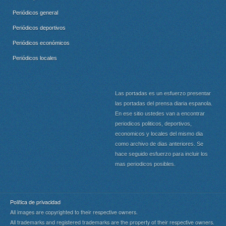
Periódicos general
Periódicos deportivos
Periódicos económicos
Periódicos locales
Las portadas es un esfuerzo presentar
las portadas del prensa diaria espanola.
En ese sitio ustedes van a encontrar
periodicos politicos, deportivos,
economicos y locales del mismo dia
como archivo de dias anteriores. Se
hace seguido esfuerzo para incluir los
mas periodicos posibles.
Política de privacidad
All images are copyrighted to their respective owners.
All trademarks and registered trademarks are the property of their respective owners.