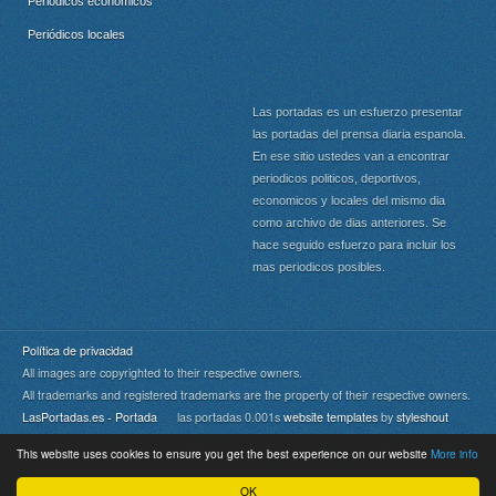
Periódicos económicos
Periódicos locales
Las portadas es un esfuerzo presentar
las portadas del prensa diaria espanola.
En ese sitio ustedes van a encontrar
periodicos politicos, deportivos,
economicos y locales del mismo dia
como archivo de dias anteriores. Se
hace seguido esfuerzo para incluir los
mas periodicos posibles.
Política de privacidad
All images are copyrighted to their respective owners.
All trademarks and registered trademarks are the property of their respective owners.
LasPortadas.es - Portada
las portadas 0.001s
website templates
by
styleshout
This website uses cookies to ensure you get the best experience on our website
More info
Portada
|
Top
OK