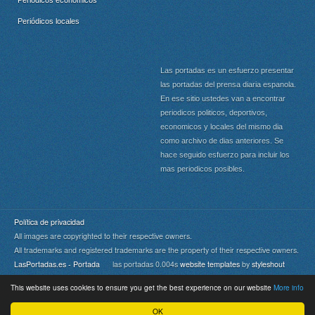
Periódicos económicos
Periódicos locales
Las portadas es un esfuerzo presentar
las portadas del prensa diaria espanola.
En ese sitio ustedes van a encontrar
periodicos politicos, deportivos,
economicos y locales del mismo dia
como archivo de dias anteriores. Se
hace seguido esfuerzo para incluir los
mas periodicos posibles.
Política de privacidad
All images are copyrighted to their respective owners.
All trademarks and registered trademarks are the property of their respective owners.
LasPortadas.es - Portada
las portadas 0.004s
website templates
by
styleshout
This website uses cookies to ensure you get the best experience on our website
More info
Portada
|
Top
OK