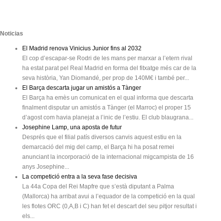
Noticias
El Madrid renova Vinicius Junior fins al 2032
El cop d’escapar-se Rodri de les mans per marxar a l’etern rival
ha estat parat pel Real Madrid en forma del fitxatge més car de la
seva història, Yan Diomandé, per prop de 140M€ i també per...
El Barça descarta jugar un amistós a Tànger
El Barça ha emès un comunicat en el qual informa que descarta
finalment disputar un amistós a Tànger (el Marroc) el proper 15
d’agost com havia planejat a l’inic de l’estiu. El club blaugrana...
Josephine Lamp, una aposta de futur
Després que el filial patís diversos canvis aquest estiu en la
demarcació del mig del camp, el Barça hi ha posat remei
anunciant la incorporació de la internacional migcampista de 16
anys Josephine...
La competició entra a la seva fase decisiva
La 44a Copa del Rei Mapfre que s’està diputant a Palma
(Mallorca) ha arribat avui a l’equador de la competició en la qual
les flotes ORC (0,A,B i C) han fet el descart del seu pitjor resultat i
els...