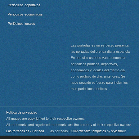
Periódicos deportivos
Periódicos económicos
Periódicos locales
Las portadas es un esfuerzo presentar
las portadas del prensa diaria espanola.
En ese sitio ustedes van a encontrar
periodicos politicos, deportivos,
economicos y locales del mismo dia
como archivo de dias anteriores. Se
hace seguido esfuerzo para incluir los
mas periodicos posibles.
Política de privacidad
All images are copyrighted to their respective owners.
All trademarks and registered trademarks are the property of their respective owners.
LasPortadas.es - Portada
las portadas 0.006s
website templates
by
styleshout