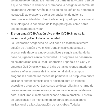
voluntad de denunciar los hechos por parte de la víctima" debido
a que no ratificó la denuncia ni tampoco la designación formal de
su abogado, Alfredo Arrién, que es quien acudió en su nombre al
juzgado.El auto expone que la denunciante, de quien se
desconoce su identidad, fue citada en el juzgado para resolver si
se le otorgaba la condición de testigo protegido, como había
pedido el abogado, y par
El programa &#039;Aragón Vive el Golf&#039; impulsa la
iniciación al golf en toda la comunidad
La Federación Aragonesa de Golf pone en marcha la tercera
edición de ‘Aragón Vive el Golf’, una iniciativa destinada a
acercar este deporte a nuevos públicos y seguir ampliando la
base de jugadores en la comunidad. El programa se desarrolla
en colaboración con la Real Federación Española de Golf y la
empresa Golf Directo, y tras el éxito de las ediciones anteriores
vuelve a ofrecer cursos de iniciación en distintos campos
aragoneses durante los meses de primavera.La propuesta busca
facilitar el primer contacto con el golf mediante un formato
accesible y progresivo. Los cursos se desarrollarán a lo largo de
cuatro semanas consecutivas, con una sesión semanal de una
hora, e incluirán el material necesario para la práctica.El precio
de participación se mantiene en 30 euros, gracias al apoyo
institucional y a la colaboración de los clubes. Toda la