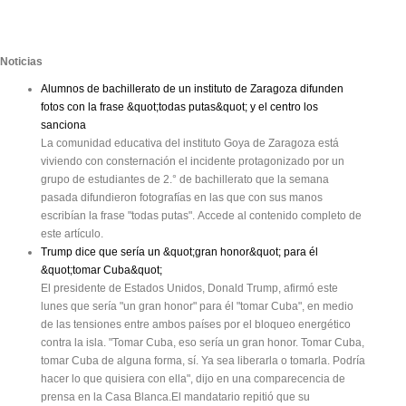
Noticias
Alumnos de bachillerato de un instituto de Zaragoza difunden
fotos con la frase &quot;todas putas&quot; y el centro los
sanciona
La comunidad educativa del instituto Goya de Zaragoza está
viviendo con consternación el incidente protagonizado por un
grupo de estudiantes de 2.° de bachillerato que la semana
pasada difundieron fotografías en las que con sus manos
escribían la frase "todas putas". Accede al contenido completo de
este artículo.
Trump dice que sería un &quot;gran honor&quot; para él
&quot;tomar Cuba&quot;
El presidente de Estados Unidos, Donald Trump, afirmó este
lunes que sería "un gran honor" para él "tomar Cuba", en medio
de las tensiones entre ambos países por el bloqueo energético
contra la isla. "Tomar Cuba, eso sería un gran honor. Tomar Cuba,
tomar Cuba de alguna forma, sí. Ya sea liberarla o tomarla. Podría
hacer lo que quisiera con ella", dijo en una comparecencia de
prensa en la Casa Blanca.El mandatario repitió que su