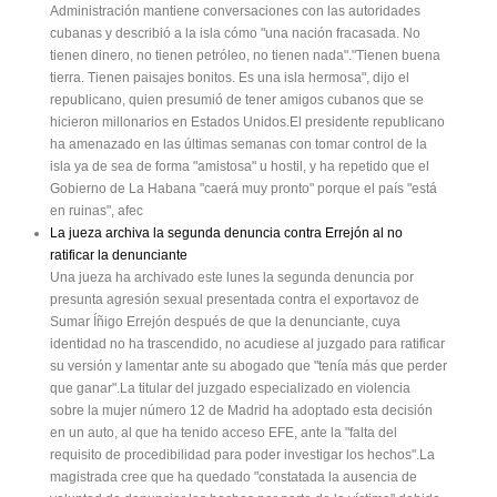
Administración mantiene conversaciones con las autoridades
cubanas y describió a la isla cómo "una nación fracasada. No
tienen dinero, no tienen petróleo, no tienen nada"."Tienen buena
tierra. Tienen paisajes bonitos. Es una isla hermosa", dijo el
republicano, quien presumió de tener amigos cubanos que se
hicieron millonarios en Estados Unidos.El presidente republicano
ha amenazado en las últimas semanas con tomar control de la
isla ya de sea de forma "amistosa" u hostil, y ha repetido que el
Gobierno de La Habana "caerá muy pronto" porque el país "está
en ruinas", afec
La jueza archiva la segunda denuncia contra Errejón al no
ratificar la denunciante
Una jueza ha archivado este lunes la segunda denuncia por
presunta agresión sexual presentada contra el exportavoz de
Sumar Íñigo Errejón después de que la denunciante, cuya
identidad no ha trascendido, no acudiese al juzgado para ratificar
su versión y lamentar ante su abogado que "tenía más que perder
que ganar".La titular del juzgado especializado en violencia
sobre la mujer número 12 de Madrid ha adoptado esta decisión
en un auto, al que ha tenido acceso EFE, ante la "falta del
requisito de procedibilidad para poder investigar los hechos".La
magistrada cree que ha quedado "constatada la ausencia de