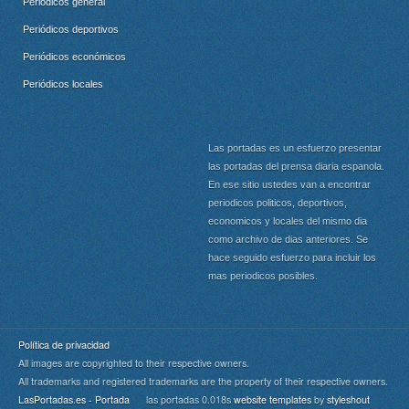
Periódicos general
Periódicos deportivos
Periódicos económicos
Periódicos locales
Las portadas es un esfuerzo presentar
las portadas del prensa diaria espanola.
En ese sitio ustedes van a encontrar
periodicos politicos, deportivos,
economicos y locales del mismo dia
como archivo de dias anteriores. Se
hace seguido esfuerzo para incluir los
mas periodicos posibles.
Política de privacidad
All images are copyrighted to their respective owners.
All trademarks and registered trademarks are the property of their respective owners.
LasPortadas.es - Portada
las portadas 0.018s
website templates
by
styleshout