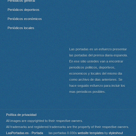
Periódicos general
Periódicos deportivos
Periódicos económicos
Periódicos locales
Las portadas es un esfuerzo presentar
las portadas del prensa diaria espanola.
En ese sitio ustedes van a encontrar
periodicos politicos, deportivos,
economicos y locales del mismo dia
como archivo de dias anteriores. Se
hace seguido esfuerzo para incluir los
mas periodicos posibles.
Política de privacidad
All images are copyrighted to their respective owners.
All trademarks and registered trademarks are the property of their respective owners.
LasPortadas.es - Portada
las portadas 0.030s
website templates
by
styleshout