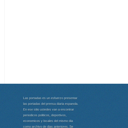
Las portadas es un esfuerzo presentar
las portadas del prensa diaria espanola.
En ese sitio ustedes van a encontrar
periodicos politicos, deportivos,
economicos y locales del mismo dia
como archivo de dias anteriores. Se