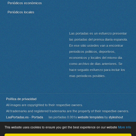
Periódicos económicos
Periódicos locales
Las portadas es un esfuerzo presentar
las portadas del prensa diaria espanola.
En ese sitio ustedes van a encontrar
periodicos politicos, deportivos,
economicos y locales del mismo dia
como archivo de dias anteriores. Se
hace seguido esfuerzo para incluir los
mas periodicos posibles.
Política de privacidad
All images are copyrighted to their respective owners.
All trademarks and registered trademarks are the property of their respective owners.
LasPortadas.es - Portada
las portadas 0.001s
website templates
by
styleshout
This website uses cookies to ensure you get the best experience on our website
More info
Portada
|
Top