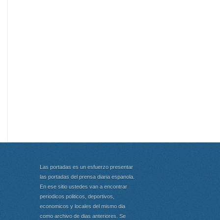
Las portadas es un esfuerzo presentar
las portadas del prensa diaria espanola.
En ese sitio ustedes van a encontrar
periodicos politicos, deportivos,
economicos y locales del mismo dia
como archivo de dias anteriores. Se