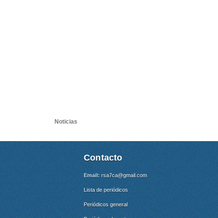
Noticias
Contacto
Email:
rsa7ca@gmail.com
Lista de periódicos
Periódicos general