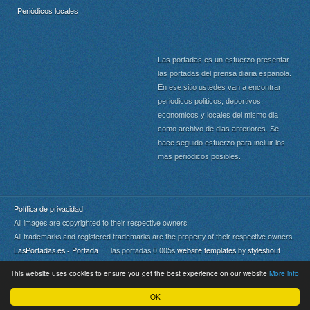
Periódicos locales
Las portadas es un esfuerzo presentar
las portadas del prensa diaria espanola.
En ese sitio ustedes van a encontrar
periodicos politicos, deportivos,
economicos y locales del mismo dia
como archivo de dias anteriores. Se
hace seguido esfuerzo para incluir los
mas periodicos posibles.
Política de privacidad
All images are copyrighted to their respective owners.
All trademarks and registered trademarks are the property of their respective owners.
LasPortadas.es - Portada
las portadas 0.005s
website templates
by
styleshout
This website uses cookies to ensure you get the best experience on our website
More info
Portada
|
Top
OK