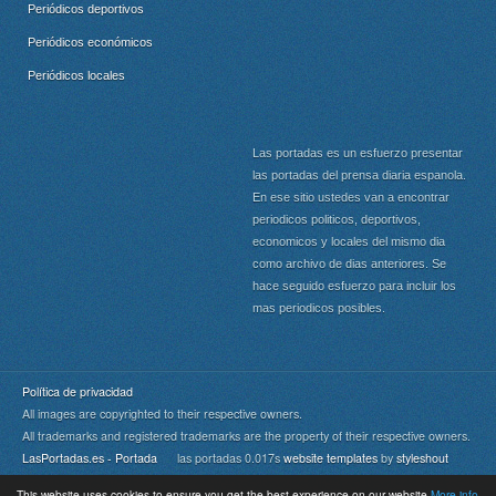
Periódicos deportivos
Periódicos económicos
Periódicos locales
Las portadas es un esfuerzo presentar
las portadas del prensa diaria espanola.
En ese sitio ustedes van a encontrar
periodicos politicos, deportivos,
economicos y locales del mismo dia
como archivo de dias anteriores. Se
hace seguido esfuerzo para incluir los
mas periodicos posibles.
Política de privacidad
All images are copyrighted to their respective owners.
All trademarks and registered trademarks are the property of their respective owners.
LasPortadas.es - Portada
las portadas 0.017s
website templates
by
styleshout
This website uses cookies to ensure you get the best experience on our website
More info