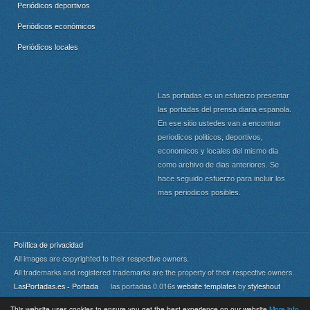
Periódicos deportivos
Periódicos económicos
Periódicos locales
Las portadas es un esfuerzo presentar
las portadas del prensa diaria espanola.
En ese sitio ustedes van a encontrar
periodicos politicos, deportivos,
economicos y locales del mismo dia
como archivo de dias anteriores. Se
hace seguido esfuerzo para incluir los
mas periodicos posibles.
Política de privacidad
All images are copyrighted to their respective owners.
All trademarks and registered trademarks are the property of their respective owners.
LasPortadas.es - Portada
las portadas 0.016s
website templates
by
styleshout
This website uses cookies to ensure you get the best experience on our website
More info