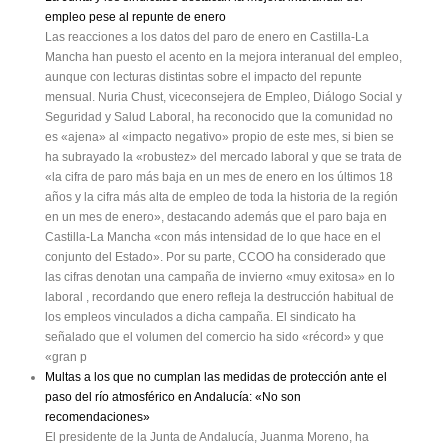
empleo pese al repunte de enero
Las reacciones a los datos del paro de enero en Castilla-La
Mancha han puesto el acento en la mejora interanual del empleo,
aunque con lecturas distintas sobre el impacto del repunte
mensual. Nuria Chust, viceconsejera de Empleo, Diálogo Social y
Seguridad y Salud Laboral, ha reconocido que la comunidad no
es «ajena» al «impacto negativo» propio de este mes, si bien se
ha subrayado la «robustez» del mercado laboral y que se trata de
«la cifra de paro más baja en un mes de enero en los últimos 18
años y la cifra más alta de empleo de toda la historia de la región
en un mes de enero», destacando además que el paro baja en
Castilla-La Mancha «con más intensidad de lo que hace en el
conjunto del Estado». Por su parte, CCOO ha considerado que
las cifras denotan una campaña de invierno «muy exitosa» en lo
laboral , recordando que enero refleja la destrucción habitual de
los empleos vinculados a dicha campaña. El sindicato ha
señalado que el volumen del comercio ha sido «récord» y que
«gran p
Multas a los que no cumplan las medidas de protección ante el
paso del río atmosférico en Andalucía: «No son
recomendaciones»
El presidente de la Junta de Andalucía, Juanma Moreno, ha