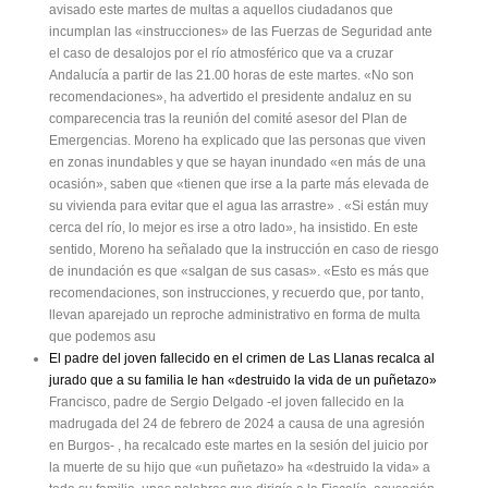
avisado este martes de multas a aquellos ciudadanos que
incumplan las «instrucciones» de las Fuerzas de Seguridad ante
el caso de desalojos por el río atmosférico que va a cruzar
Andalucía a partir de las 21.00 horas de este martes. «No son
recomendaciones», ha advertido el presidente andaluz en su
comparecencia tras la reunión del comité asesor del Plan de
Emergencias. Moreno ha explicado que las personas que viven
en zonas inundables y que se hayan inundado «en más de una
ocasión», saben que «tienen que irse a la parte más elevada de
su vivienda para evitar que el agua las arrastre» . «Si están muy
cerca del río, lo mejor es irse a otro lado», ha insistido. En este
sentido, Moreno ha señalado que la instrucción en caso de riesgo
de inundación es que «salgan de sus casas». «Esto es más que
recomendaciones, son instrucciones, y recuerdo que, por tanto,
llevan aparejado un reproche administrativo en forma de multa
que podemos asu
El padre del joven fallecido en el crimen de Las Llanas recalca al
jurado que a su familia le han «destruido la vida de un puñetazo»
Francisco, padre de Sergio Delgado -el joven fallecido en la
madrugada del 24 de febrero de 2024 a causa de una agresión
en Burgos- , ha recalcado este martes en la sesión del juicio por
la muerte de su hijo que «un puñetazo» ha «destruido la vida» a