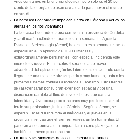
«nos centramos en la energía eléctrica , pero sólo es el 20 por
ciento de la energía que usamos» a diario para mover el mundo
en sus di
La borrasca Leonardo irrumpe con fuerza en Córdoba y activa las
alertas en los ríos y pantanos
La borrasca Leonardo golpea con fuerza la provincia de Córdoba
y continuará haciéndolo durante toda la semana. La Agencia
Estatal de Meteorología (Aemet) ha emitido esta semana un aviso
especial ante un episodio de l luvias intensas y
extraordinariamente persistentes , con especial incidencia este
miércoles y jueves. El miércoles 4 será el día de mayor
adversidad del episodio según los informes, «coincidiendo con la
llegada de una masa de aire templada y muy húmeda, junto a los
primeros sistemas frontales asociados a Leonardo. Estos frentes
se caracterizarán por su gran extensión espacial y por una
disposición paralela al flujo de niveles bajos, que ganará
intensidad y favorecerá precipitaciones muy persistentes en el
tercio sur peninsular», incluida Córdoba. Según la Aemet, se
esperan lluvias durante todo el miércoles y el jueves en la
provincia, mientras que el viernes regresarán las tormentas. El
panorama no apunta a una mejora clara a corto plazo, ya que
también se prevén precipitacione
La Junta y los sindicatos destacan la mejora interanual del