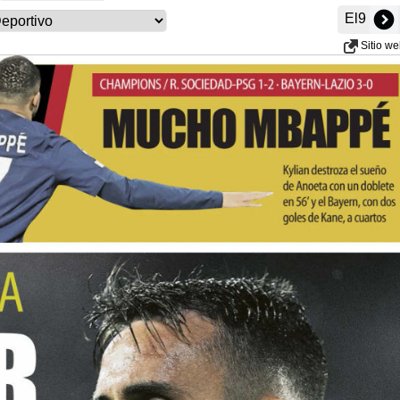
El9
Sitio w