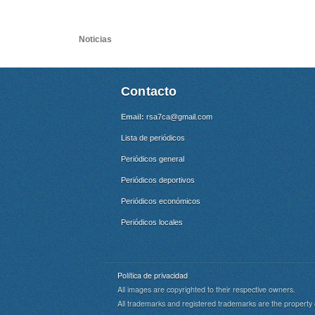
Noticias
Contacto
Email:
rsa7ca@gmail.com
Lista de periódicos
Periódicos general
Periódicos deportivos
Periódicos económicos
Periódicos locales
Política de privacidad
All images are copyrighted to their respective owners.
All trademarks and registered trademarks are the property 