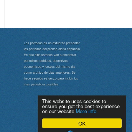
Las portadas es un esfuerzo presentar
las portadas del prensa diaria espanola.
En ese sitio ustedes van a encontrar
periodicos politicos, deportivos,
economicos y locales del mismo dia
como archivo de dias anteriores. Se
hace seguido esfuerzo para incluir los
mas periodicos posibles.
This website uses cookies to
ensure you get the best experience
on our website
More info
Portada
|
Top
OK