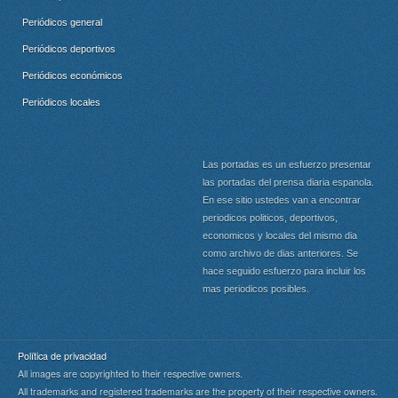
Periódicos general
Periódicos deportivos
Periódicos económicos
Periódicos locales
Las portadas es un esfuerzo presentar
las portadas del prensa diaria espanola.
En ese sitio ustedes van a encontrar
periodicos politicos, deportivos,
economicos y locales del mismo dia
como archivo de dias anteriores. Se
hace seguido esfuerzo para incluir los
mas periodicos posibles.
Política de privacidad
All images are copyrighted to their respective owners.
All trademarks and registered trademarks are the property of their respective owners.