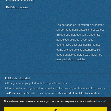
Periódicos económicos
Periódicos locales
Las portadas es un esfuerzo presentar
las portadas del prensa diaria espanola.
En ese sitio ustedes van a encontrar
periodicos politicos, deportivos,
economicos y locales del mismo dia
como archivo de dias anteriores. Se
hace seguido esfuerzo para incluir los
mas periodicos posibles.
Política de privacidad
All images are copyrighted to their respective owners.
All trademarks and registered trademarks are the property of their respective owners.
LasPortadas.es - Portada
las portadas 0.007s
website templates
by
styleshout
This website uses cookies to ensure you get the best experience on our website
More info
Portada
|
Top
OK