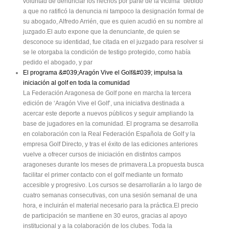
voluntad de denunciar los hechos por parte de la víctima" debido
a que no ratificó la denuncia ni tampoco la designación formal de
su abogado, Alfredo Arrién, que es quien acudió en su nombre al
juzgado.El auto expone que la denunciante, de quien se
desconoce su identidad, fue citada en el juzgado para resolver si
se le otorgaba la condición de testigo protegido, como había
pedido el abogado, y par
El programa &#039;Aragón Vive el Golf&#039; impulsa la
iniciación al golf en toda la comunidad
La Federación Aragonesa de Golf pone en marcha la tercera
edición de ‘Aragón Vive el Golf’, una iniciativa destinada a
acercar este deporte a nuevos públicos y seguir ampliando la
base de jugadores en la comunidad. El programa se desarrolla
en colaboración con la Real Federación Española de Golf y la
empresa Golf Directo, y tras el éxito de las ediciones anteriores
vuelve a ofrecer cursos de iniciación en distintos campos
aragoneses durante los meses de primavera.La propuesta busca
facilitar el primer contacto con el golf mediante un formato
accesible y progresivo. Los cursos se desarrollarán a lo largo de
cuatro semanas consecutivas, con una sesión semanal de una
hora, e incluirán el material necesario para la práctica.El precio
de participación se mantiene en 30 euros, gracias al apoyo
institucional y a la colaboración de los clubes. Toda la