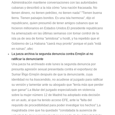
Administración mantiene conversaciones con las autoridades
cubanas y describió a la isla cómo "una nación fracasada. No
tienen dinero, no tienen petróleo, no tienen nada"."Tienen buena
tierra. Tienen paisajes bonitos. Es una isla hermosa", dijo el
republicano, quien presumió de tener amigos cubanos que se
hicieron millonarios en Estados Unidos.El presidente republicano
ha amenazado en las últimas semanas con tomar control de la
isla ya de sea de forma "amistosa" u hostil, y ha repetido que el
Gobierno de La Habana "caerá muy pronto" porque el país "está
en ruinas", afec
La jueza archiva la segunda denuncia contra Errejón al no
ratificar la denunciante
Una jueza ha archivado este lunes la segunda denuncia por
presunta agresión sexual presentada contra el exportavoz de
Sumar Íñigo Errejón después de que la denunciante, cuya
identidad no ha trascendido, no acudiese al juzgado para ratificar
su versión y lamentar ante su abogado que "tenía más que perder
que ganar".La titular del juzgado especializado en violencia
sobre la mujer número 12 de Madrid ha adoptado esta decisión
en un auto, al que ha tenido acceso EFE, ante la "falta del
requisito de procedibilidad para poder investigar los hechos".La
magistrada cree que ha quedado "constatada la ausencia de