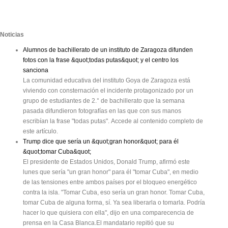
Noticias
Alumnos de bachillerato de un instituto de Zaragoza difunden
fotos con la frase &quot;todas putas&quot; y el centro los
sanciona
La comunidad educativa del instituto Goya de Zaragoza está
viviendo con consternación el incidente protagonizado por un
grupo de estudiantes de 2.° de bachillerato que la semana
pasada difundieron fotografías en las que con sus manos
escribían la frase "todas putas". Accede al contenido completo de
este artículo.
Trump dice que sería un &quot;gran honor&quot; para él
&quot;tomar Cuba&quot;
El presidente de Estados Unidos, Donald Trump, afirmó este
lunes que sería "un gran honor" para él "tomar Cuba", en medio
de las tensiones entre ambos países por el bloqueo energético
contra la isla. "Tomar Cuba, eso sería un gran honor. Tomar Cuba,
tomar Cuba de alguna forma, sí. Ya sea liberarla o tomarla. Podría
hacer lo que quisiera con ella", dijo en una comparecencia de
prensa en la Casa Blanca.El mandatario repitió que su