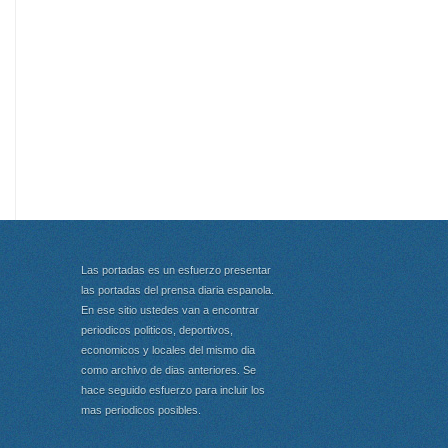
Las portadas es un esfuerzo presentar
las portadas del prensa diaria espanola.
En ese sitio ustedes van a encontrar
periodicos politicos, deportivos,
economicos y locales del mismo dia
como archivo de dias anteriores. Se
hace seguido esfuerzo para incluir los
mas periodicos posibles.