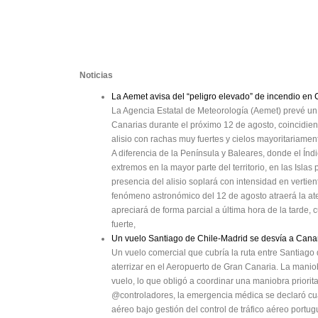
Noticias
La Aemet avisa del “peligro elevado” de incendio en C
La Agencia Estatal de Meteorología (Aemet) prevé un 
Canarias durante el próximo 12 de agosto, coincidiendo
alisio con rachas muy fuertes y cielos mayoritariamen
A diferencia de la Península y Baleares, donde el Índ
extremos en la mayor parte del territorio, en las Is
presencia del alisio soplará con intensidad en vertien
fenómeno astronómico del 12 de agosto atraerá la aten
apreciará de forma parcial a última hora de la tarde, 
fuerte,
Un vuelo Santiago de Chile-Madrid se desvía a Can
Un vuelo comercial que cubría la ruta entre Santiago
aterrizar en el Aeropuerto de Gran Canaria. La manio
vuelo, lo que obligó a coordinar una maniobra priorit
@controladores, la emergencia médica se declaró cua
aéreo bajo gestión del control de tráfico aéreo por