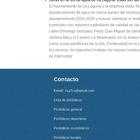
Obras en la red de agua de La Laguna: estas son las c
El Ayuntamiento de La Laguna y la empresa mixta Tei
abastecimiento de agua en varios puntos del municip
abastecimiento 2025-2026 y buscan optimizar el rendimi
suministro con mayores estándares de calidad en las I
calles Domingo González Pérez (San Miguel de Genet
Jardina Alta y el Camino La Atravesada, en su enlac
como zonas periféricas de la Isla. Continuidad en el s
los vecinos, los operarios instalan las nuevas conduc
se interrumpir
Contacto
Email:
rsa7ca@gmail.com
Lista de periódicos
Periódicos general
Periódicos deportivos
Periódicos económicos
Periódicos locales