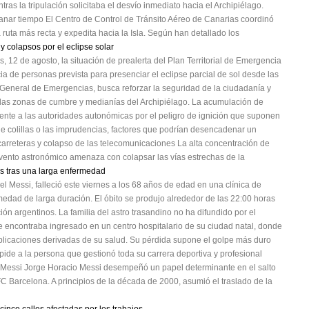
ntras la tripulación solicitaba el desvío inmediato hacia el Archipiélago.
anar tiempo El Centro de Control de Tránsito Aéreo de Canarias coordinó
 ruta más recta y expedita hacia la Isla. Según han detallado los
y colapsos por el eclipse solar
, 12 de agosto, la situación de prealerta del Plan Territorial de Emergencia
a de personas prevista para presenciar el eclipse parcial de sol desde las
n General de Emergencias, busca reforzar la seguridad de la ciudadanía y
a las zonas de cumbre y medianías del Archipiélago. La acumulación de
ente a las autoridades autonómicas por el peligro de ignición que suponen
 de colillas o las imprudencias, factores que podrían desencadenar un
 carreteras y colapso de las telecomunicaciones La alta concentración de
evento astronómico amenaza con colapsar las vías estrechas de la
s tras una larga enfermedad
el Messi, falleció este viernes a los 68 años de edad en una clínica de
medad de larga duración. El óbito se produjo alrededor de las 22:00 horas
n argentinos. La familia del astro trasandino no ha difundido por el
 encontraba ingresado en un centro hospitalario de su ciudad natal, donde
plicaciones derivadas de su salud. Su pérdida supone el golpe más duro
spide a la persona que gestionó toda su carrera deportiva y profesional
eo Messi Jorge Horacio Messi desempeñó un papel determinante en el salto
C Barcelona. A principios de la década de 2000, asumió el traslado de la