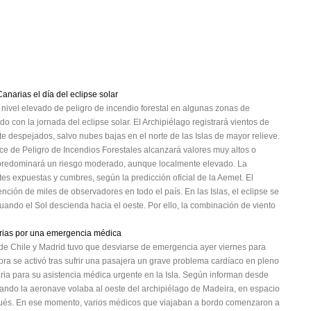
anarias el día del eclipse solar
nivel elevado de peligro de incendio forestal en algunas zonas de
 con la jornada del eclipse solar. El Archipiélago registrará vientos de
te despejados, salvo nubes bajas en el norte de las Islas de mayor relieve.
ice de Peligro de Incendios Forestales alcanzará valores muy altos o
las predominará un riesgo moderado, aunque localmente elevado. La
tes expuestas y cumbres, según la predicción oficial de la Aemet. El
ción de miles de observadores en todo el país. En las Islas, el eclipse se
cuando el Sol descienda hacia el oeste. Por ello, la combinación de viento
arias por una emergencia médica
 de Chile y Madrid tuvo que desviarse de emergencia ayer viernes para
bra se activó tras sufrir una pasajera un grave problema cardíaco en pleno
aria para su asistencia médica urgente en la Isla. Según informan desde
ndo la aeronave volaba al oeste del archipiélago de Madeira, en espacio
tugués. En ese momento, varios médicos que viajaban a bordo comenzaron a