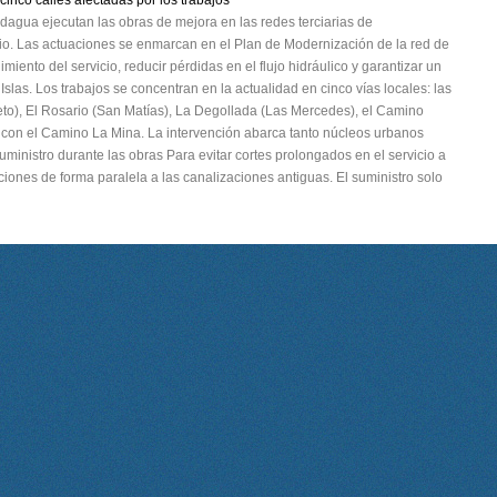
inco calles afectadas por los trabajos
dagua ejecutan las obras de mejora en las redes terciarias de
io. Las actuaciones se enmarcan en el Plan de Modernización de la red de
ento del servicio, reducir pérdidas en el flujo hidráulico y garantizar un
slas. Los trabajos se concentran en la actualidad en cinco vías locales: las
o), El Rosario (San Matías), La Degollada (Las Mercedes), el Camino
e con el Camino La Mina. La intervención abarca tanto núcleos urbanos
uministro durante las obras Para evitar cortes prolongados en el servicio a
ciones de forma paralela a las canalizaciones antiguas. El suministro solo