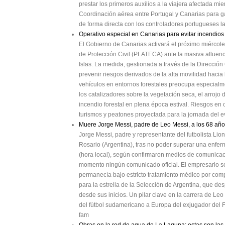
prestar los primeros auxilios a la viajera afectada mie
Coordinación aérea entre Portugal y Canarias para g
de forma directa con los controladores portugueses la
Operativo especial en Canarias para evitar incendios 
El Gobierno de Canarias activará el próximo miércoles
de Protección Civil (PLATECA) ante la masiva afluenci
Islas. La medida, gestionada a través de la Direcció
prevenir riesgos derivados de la alta movilidad haci
vehículos en entornos forestales preocupa especialm
los catalizadores sobre la vegetación seca, el arrojo
incendio forestal en plena época estival. Riesgos en
turismos y peatones proyectada para la jornada del 
Muere Jorge Messi, padre de Leo Messi, a los 68 año
Jorge Messi, padre y representante del futbolista Lion
Rosario (Argentina), tras no poder superar una enfer
(hora local), según confirmaron medios de comunicació
momento ningún comunicado oficial. El empresario se
permanecía bajo estricto tratamiento médico por com
para la estrella de la Selección de Argentina, que de
desde sus inicios. Un pilar clave en la carrera de L
del fútbol sudamericano a Europa del exjugador del F
fam