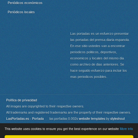
Periódicos económicos
Periódicos locales
Las portadas es un esfuerzo presentar
las portadas del prensa diaria espanola.
En ese sitio ustedes van a encontrar
periodicos politicos, deportivos,
economicos y locales del mismo dia
como archivo de dias anteriores. Se
hace seguido esfuerzo para incluir los
mas periodicos posibles.
Política de privacidad
All images are copyrighted to their respective owners.
All trademarks and registered trademarks are the property of their respective owners.
LasPortadas.es - Portada
las portadas 0.002s
website templates
by
styleshout
This website uses cookies to ensure you get the best experience on our website
More info
Portada
|
Top