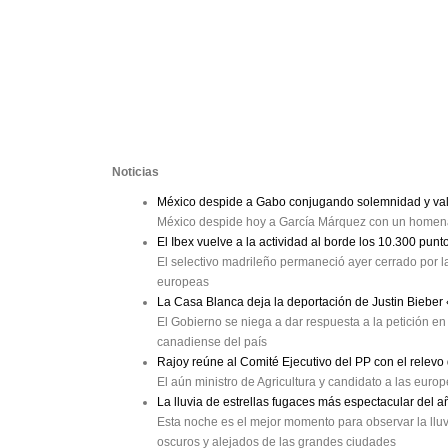
Noticias
México despide a Gabo conjugando solemnidad y val
México despide hoy a García Márquez con un homenaj
El Ibex vuelve a la actividad al borde los 10.300 punt
El selectivo madrileño permaneció ayer cerrado por la
europeas
La Casa Blanca deja la deportación de Justin Bieber
El Gobierno se niega a dar respuesta a la petición en 
canadiense del país
Rajoy reúne al Comité Ejecutivo del PP con el relev
El aún ministro de Agricultura y candidato a las eur
La lluvia de estrellas fugaces más espectacular del a
Esta noche es el mejor momento para observar la lluv
oscuros y alejados de las grandes ciudades