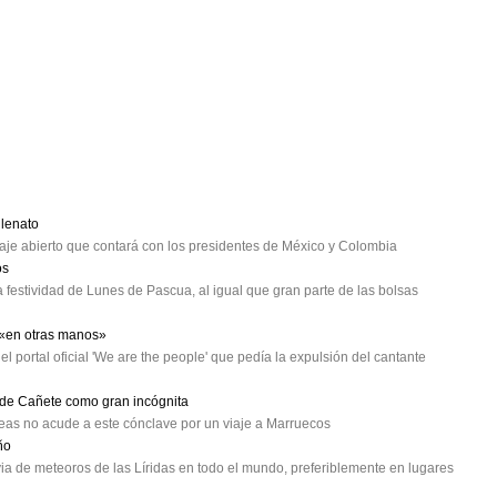
lenato
e abierto que contará con los presidentes de México y Colombia
os
 festividad de Lunes de Pascua, al igual que gran parte de las bolsas
 «en otras manos»
el portal oficial 'We are the people' que pedía la expulsión del cantante
o de Cañete como gran incógnita
opeas no acude a este cónclave por un viaje a Marruecos
ño
ia de meteoros de las Líridas en todo el mundo, preferiblemente en lugares