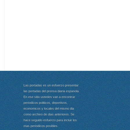
Las portadas es un esfuerzo presentar
las portadas del prensa diaria espanola.
En ese sitio ustedes van a encontrar
periodicos politicos, deportivos,
economicos y locales del mismo dia
como archivo de dias anteriores. Se
hace seguido esfuerzo para incluir los
mas periodicos posibles.