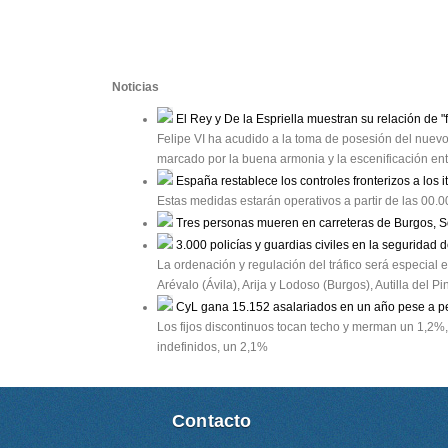
Noticias
El Rey y De la Espriella muestran su relación de "
Felipe VI ha acudido a la toma de posesión del nue
marcado por la buena armonia y la escenificación en
España restablece los controles fronterizos a los i
Estas medidas estarán operativos a partir de las 00.
Tres personas mueren en carreteras de Burgos, S
3.000 policías y guardias civiles en la seguridad d
La ordenación y regulación del tráfico será especial
Arévalo (Ávila), Arija y Lodoso (Burgos), Autilla del 
CyL gana 15.152 asalariados en un año pese a p
Los fijos discontinuos tocan techo y merman un 1,2%,
indefinidos, un 2,1%
Contacto