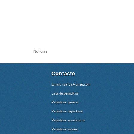
Noticias
Contacto
Email:
rsa7ca@gmail.com
Lista de periódicos
Periódicos general
Periódicos deportivos
Periódicos económicos
Periódicos locales