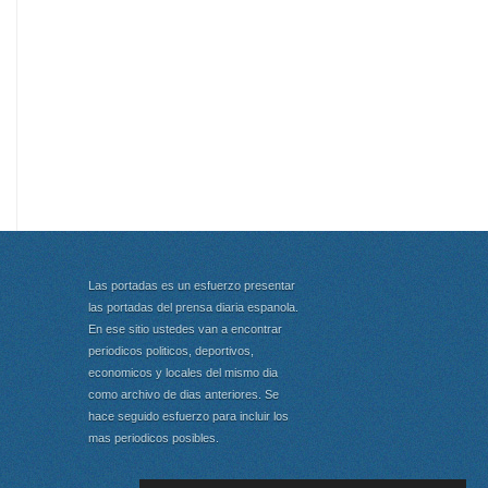
Las portadas es un esfuerzo presentar
las portadas del prensa diaria espanola.
En ese sitio ustedes van a encontrar
periodicos politicos, deportivos,
economicos y locales del mismo dia
como archivo de dias anteriores. Se
hace seguido esfuerzo para incluir los
mas periodicos posibles.