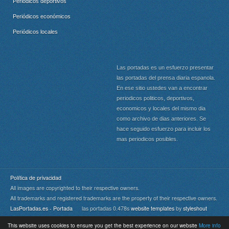
Periódicos deportivos
Periódicos económicos
Periódicos locales
Las portadas es un esfuerzo presentar
las portadas del prensa diaria espanola.
En ese sitio ustedes van a encontrar
periodicos politicos, deportivos,
economicos y locales del mismo dia
como archivo de dias anteriores. Se
hace seguido esfuerzo para incluir los
mas periodicos posibles.
Política de privacidad
All images are copyrighted to their respective owners.
All trademarks and registered trademarks are the property of their respective owners.
LasPortadas.es - Portada
las portadas 0.478s
website templates
by
styleshout
This website uses cookies to ensure you get the best experience on our website
More info