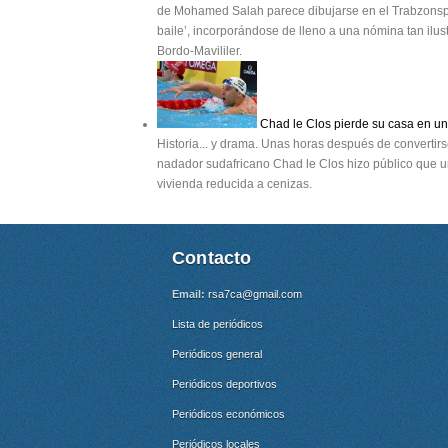
de Mohamed Salah parece dibujarse en el Trabzonspor. 
baile’, incorporándose de lleno a una nómina tan ilu
Bordo-Mavililer.
Chad le Clos pierde su casa en un 
Historia... y drama. Unas horas después de convertir
nadador sudafricano Chad le Clos hizo público que un
vivienda reducida a cenizas.
Contacto
Email:
rsa7ca@gmail.com
Lista de periódicos
Periódicos general
Periódicos deportivos
Periódicos económicos
Periódicos locales