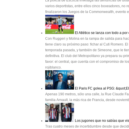
La policía de Escocia investiga las denuncias de di
varios deportistas, entre ellos cinco boxeadores, n
finalizaron los Juegos de la Commonwealth, evento e
El Atlético se lanza con todo a por
Con Ruggeri y Molina en la rampa de salida para hacer
tiene claro su próximo paso: fichar al Cuti Romero. El
temporada pasada, y también de Simeone, que le tie
definitiva. El club del Metropolitano ya prepara su p
favor: el central, que cuenta con el compromiso de los 
rojiblanco.
El Paris FC golea al PSG: &quot;E
Apenas 190 metros, sólo una calle, la Rue Claude Far
familia Arnault, la más rica de Francia, desde novie
Los jugones que no sabías que vis
Tras cuatro meses de incertidumbre desde que decidió 