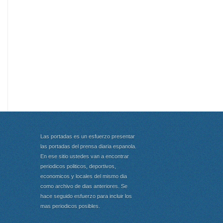
Las portadas es un esfuerzo presentar
las portadas del prensa diaria espanola.
En ese sitio ustedes van a encontrar
periodicos politicos, deportivos,
economicos y locales del mismo dia
como archivo de dias anteriores. Se
hace seguido esfuerzo para incluir los
mas periodicos posibles.