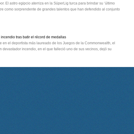
El astro egipcio aterriza en la SüperLig turca para brindar su ‘último
stre como sorprendente de grandes talentos que han defendido al conjunto
incendio tras batir el récord de medallas
se en el deportista más laureado de los Juegos de la Commonwealth, el
 devastador incendio, en el que falleció uno de sus vecinos, dejó su