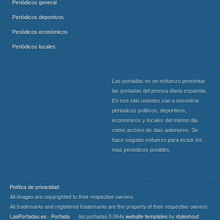
Periódicos general
Periódicos deportivos
Periódicos económicos
Periódicos locales
Las portadas es un esfuerzo presentar
las portadas del prensa diaria espanola.
En ese sitio ustedes van a encontrar
periodicos politicos, deportivos,
economicos y locales del mismo dia
como archivo de dias anteriores. Se
hace seguido esfuerzo para incluir los
mas periodicos posibles.
Política de privacidad
All images are copyrighted to their respective owners.
All trademarks and registered trademarks are the property of their respective owners.
LasPortadas.es - Portada
las portadas 0.064s
website templates
by
styleshout