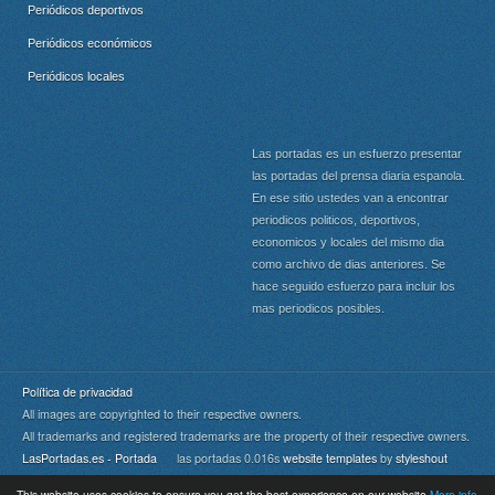
Periódicos deportivos
Periódicos económicos
Periódicos locales
Las portadas es un esfuerzo presentar
las portadas del prensa diaria espanola.
En ese sitio ustedes van a encontrar
periodicos politicos, deportivos,
economicos y locales del mismo dia
como archivo de dias anteriores. Se
hace seguido esfuerzo para incluir los
mas periodicos posibles.
Política de privacidad
All images are copyrighted to their respective owners.
All trademarks and registered trademarks are the property of their respective owners.
LasPortadas.es - Portada
las portadas 0.016s
website templates
by
styleshout
This website uses cookies to ensure you get the best experience on our website
More info