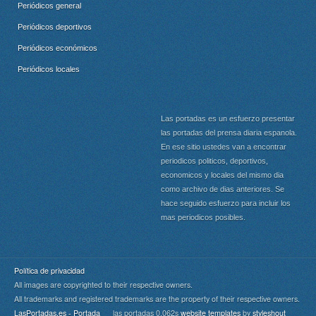
Periódicos general
Periódicos deportivos
Periódicos económicos
Periódicos locales
Las portadas es un esfuerzo presentar
las portadas del prensa diaria espanola.
En ese sitio ustedes van a encontrar
periodicos politicos, deportivos,
economicos y locales del mismo dia
como archivo de dias anteriores. Se
hace seguido esfuerzo para incluir los
mas periodicos posibles.
Política de privacidad
All images are copyrighted to their respective owners.
All trademarks and registered trademarks are the property of their respective owners.
LasPortadas.es - Portada
las portadas 0.062s
website templates
by
styleshout