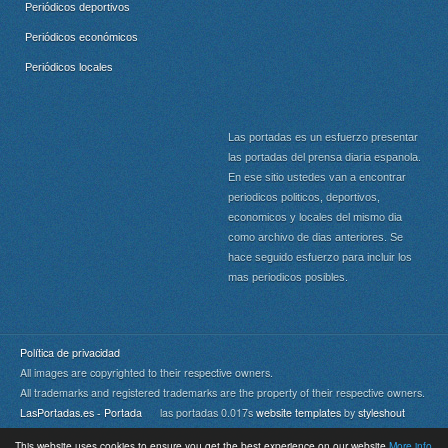
Periódicos deportivos
Periódicos económicos
Periódicos locales
Las portadas es un esfuerzo presentar
las portadas del prensa diaria espanola.
En ese sitio ustedes van a encontrar
periodicos politicos, deportivos,
economicos y locales del mismo dia
como archivo de dias anteriores. Se
hace seguido esfuerzo para incluir los
mas periodicos posibles.
Política de privacidad
All images are copyrighted to their respective owners.
All trademarks and registered trademarks are the property of their respective owners.
LasPortadas.es - Portada
las portadas 0.017s
website templates
by
styleshout
This website uses cookies to ensure you get the best experience on our website
More info