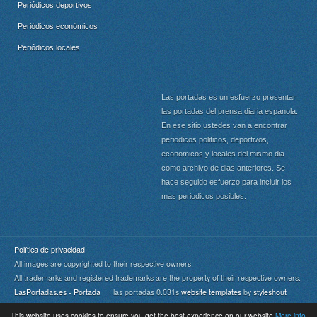
Periódicos deportivos
Periódicos económicos
Periódicos locales
Las portadas es un esfuerzo presentar
las portadas del prensa diaria espanola.
En ese sitio ustedes van a encontrar
periodicos politicos, deportivos,
economicos y locales del mismo dia
como archivo de dias anteriores. Se
hace seguido esfuerzo para incluir los
mas periodicos posibles.
Política de privacidad
All images are copyrighted to their respective owners.
All trademarks and registered trademarks are the property of their respective owners.
LasPortadas.es - Portada
las portadas 0.031s
website templates
by
styleshout
This website uses cookies to ensure you get the best experience on our website
More info