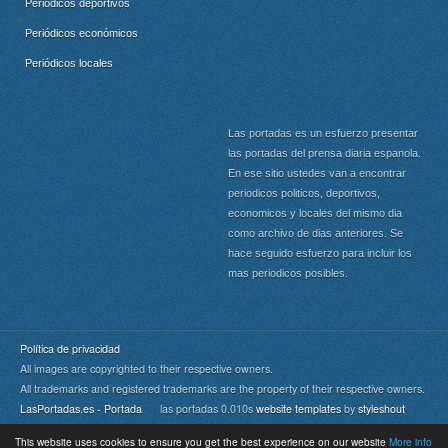
Periódicos deportivos
Periódicos económicos
Periódicos locales
Las portadas es un esfuerzo presentar
las portadas del prensa diaria espanola.
En ese sitio ustedes van a encontrar
periodicos politicos, deportivos,
economicos y locales del mismo dia
como archivo de dias anteriores. Se
hace seguido esfuerzo para incluir los
mas periodicos posibles.
Política de privacidad
All images are copyrighted to their respective owners.
All trademarks and registered trademarks are the property of their respective owners.
LasPortadas.es - Portada
las portadas 0.010s
website templates
by
styleshout
This website uses cookies to ensure you get the best experience on our website
More info