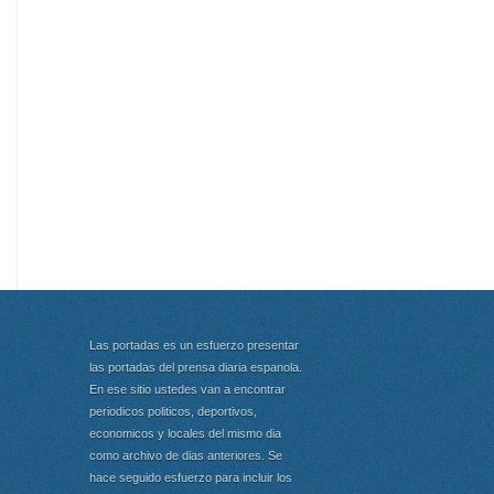
Las portadas es un esfuerzo presentar
las portadas del prensa diaria espanola.
En ese sitio ustedes van a encontrar
periodicos politicos, deportivos,
economicos y locales del mismo dia
como archivo de dias anteriores. Se
hace seguido esfuerzo para incluir los